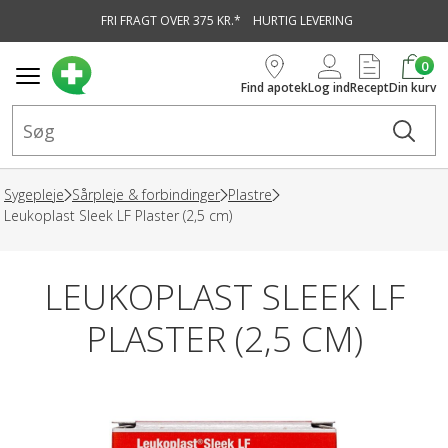
FRI FRAGT OVER 375 KR.*
HURTIG LEVERING
vedindhold
0
Find apotek
Log ind
Recept
Din kurv
Sygepleje
Sårpleje & forbindinger
Plastre
Leukoplast Sleek LF Plaster (2,5 cm)
LEUKOPLAST SLEEK LF
PLASTER (2,5 CM)