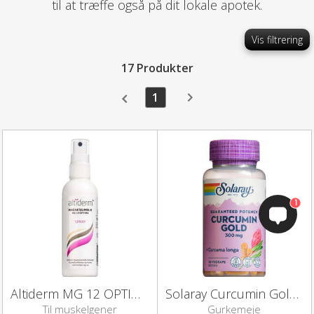
til at træffe også på dit lokale apotek.
Vis filtrering
17 Produkter
1
1
Altiderm MG 12 OPTIMA Magnesiumolie (100 ml)
Solaray Curcumin Gold kapsler
Til muskelgener
Gurkemeje