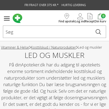
FRI FRAGT OVER 375 KR.*
HURTIG LEVERING
vedindhold
0
Find apotek
Log ind
Recept
Din kurv
Vitaminer & Helse
Kosttilskud / Naturprodukter
Led og muskler
LED OG MUSKLER
På dinApoteker.dk har du adgang til apotekets
enorme sortiment indeholdende kosttilskud og
naturprodukter som understøtter led og musklers
naturlige funktion Du bør læse brugsanvisningen og
følge de gode råd. Og husk: Selv om det er naturlige
produkter, er det vigtigt at følge doseringsanvisningen.
Er det svært, er det godt du kender os - for vi er lige