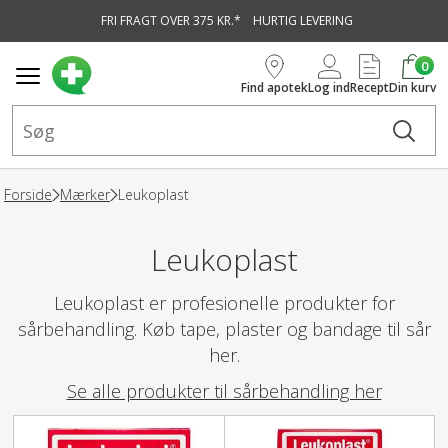
FRI FRAGT OVER 375 KR.*
HURTIG LEVERING
vedindhold
0
Find apotek
Log ind
Recept
Din kurv
Forside
Mærker
Leukoplast
Leukoplast
Leukoplast er profesionelle produkter for
sårbehandling. Køb tape, plaster og bandage til sår
her.
Se alle produkter til sårbehandling her