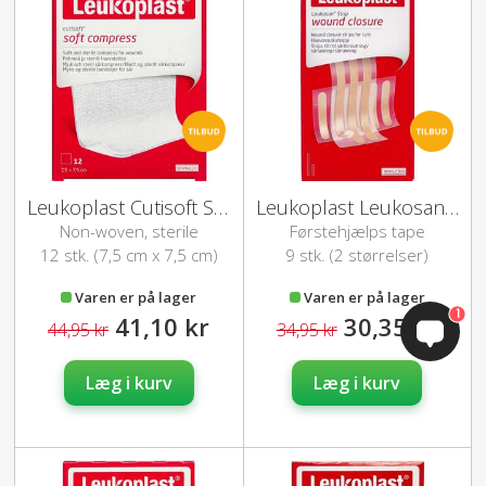
Leukoplast Cutisoft Soft Compres (7,5cm)
Leukoplast Leukosan Strip Wound Closure
Non-woven, sterile
Førstehjælps tape
kompresser
12 stk. (7,5 cm x 7,5 cm)
9 stk. (2 størrelser)
Varen er på lager
Varen er på lager
1
41,10 kr
30,35 kr
44,95 kr
34,95 kr
Læg i kurv
Læg i kurv