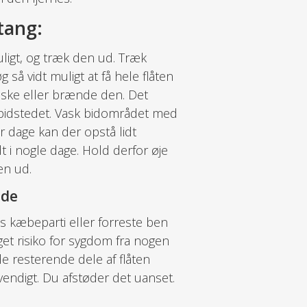
tang:
ligt, og træk den ud. Træk
g så vidt muligt at få hele flåten
æske eller brænde den. Det
i bidstedet. Vask bidområdet med
r dage kan der opstå lidt
 i nogle dage. Hold derfor øje
en ud.
nde
tens kæbeparti eller forreste ben
et risiko for sygdom fra nogen
de resterende dele af flåten
vendigt. Du afstøder det uanset.