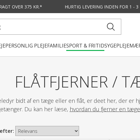
FRAGT OVER 375 KR.*
HURTIG LEVERING
INDEN FOR 1 - 
JE
PERSONLIG PLEJE
FAMILIE
SPORT & FRITID
SYGEPLEJE
MÆR
FLÅTFJERNER / 
æledyr bidt af en tæge eller en flåt, er deet her, der er 
ægetænger. Du kan her læse,
hvordan du fjerner en tæge e
 efter: