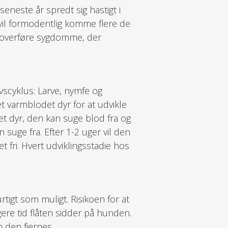
seneste år spredt sig hastigt i
 vil formodentlig komme flere de
an overføre sygdomme, der
ivscyklus: Larve, nymfe og
et varmblodet dyr for at udvikle
e et dyr, den kan suge blod fra og
 suge fra. Efter 1-2 uger vil den
et fri. Hvert udviklingsstadie hos
tigt som muligt. Risikoen for at
gere tid flåten sidder på hunden.
 den fjernes.