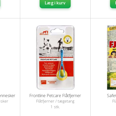
Læg i kurv
mennesker
Frontline Petcare Flåtfjerner
Safe
esker
Flåtfjerner / tægetang
Fl
1 stk.