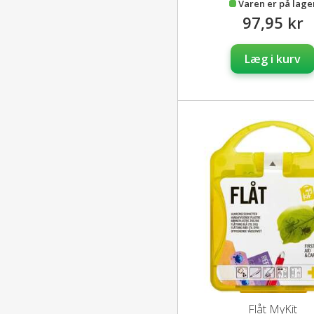
Varen er på lage
97,95 kr
Læg i kurv
Flåt MyKit