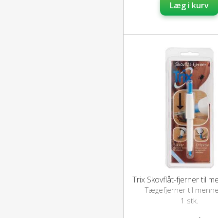
Læg i kurv
Trix Skovflåt-fjerner til 
Tægefjerner til menn
1 stk.