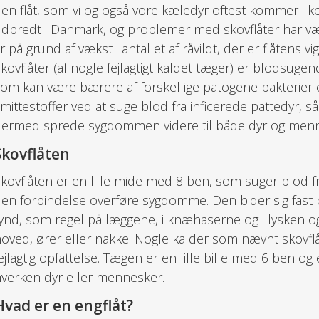
en flåt, som vi og også vore kæledyr oftest kommer i k
dbredt i Danmark, og problemer med skovflåter har væ
r på grund af vækst i antallet af råvildt, der er flåtens vi
kovflåter (af nogle fejlagtigt kaldet tæger) er blodsug
om kan være bærere af forskellige patogene bakterier og
mittestoffer ved at suge blod fra inficerede pattedyr, 
ermed sprede sygdommen videre til både dyr og menn
Skovflåten
kovflåten er en lille mide med 8 ben, som suger blod fr
en forbindelse overføre sygdomme. Den bider sig fast
ynd, som regel på læggene, i knæhaserne og i lysken og
oved, ører eller nakke. Nogle kalder som nævnt skovfl
ejlagtig opfattelse. Tægen er en lille bille med 6 ben og
verken dyr eller mennesker.
Hvad er en engflåt?