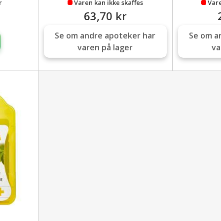
r
Varen kan ikke skaffes
Vare
63,70 kr
Se om andre apoteker har
Se om a
varen på lager
va