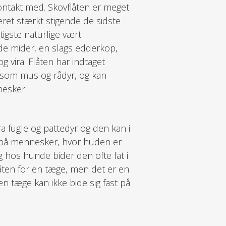
ontakt med. Skovflåten er meget
ret stærkt stigende de sidste
gtigste naturlige vært.
ende mider, en slags edderkop,
 vira. Flåten har indtaget
såsom mus og rådyr, og kan
esker.
a fugle og pattedyr og den kan i
 på mennesker, hvor huden er
 hos hunde bider den ofte fat i
åten for en tæge, men det er en
 en tæge kan ikke bide sig fast på