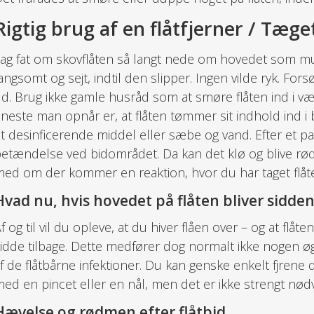
Rigtig brug af en flåtfjerner / Tæge
ag fat om skovflåten så langt nede om hovedet som mu
angsomt og sejt, indtil den slipper. Ingen vilde ryk. Forsø
d. Brug ikke gamle husråd som at smøre flåten ind i v
neste man opnår er, at flåten tømmer sit indhold ind 
t desinficerende middel eller sæbe og vand. Efter et pa
etændelse ved bidområdet. Da kan det klø og blive rødt
ed om der kommer en reaktion, hvor du har taget flåt
Hvad nu, hvis hovedet på flåten bliver sidde
f og til vil du opleve, at du hiver flåen over – og at flå
idde tilbage. Dette medfører dog normalt ikke nogen øg
f de flåtbårne infektioner. Du kan genske enkelt fjrene 
ed en pincet eller en nål, men det er ikke strengt nød
Hævelse og rødmen efter flåtbid