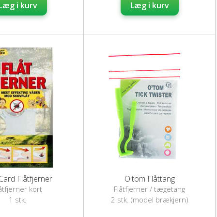
Læg i kurv
Læg i kurv
Card Flåtfjerner
O'tom Flåttang
åtfjerner kort
Flåtfjerner / tægetang
1 stk.
2 stk. (model brækjern)