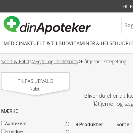
FRI 
vedindhold
MEDICIN
AKTUELT & TILBUD
VITAMINER & HELSE
HUDPLE
Sport & Fritid
Mygge- og insektspray
Flåtfjerner / tægetang
TILPAS UDVALG
Nulstil
Bliver du eller dit k
flåtfjerner og t
MÆRKE
Apotekets
(1)
9 Produkter
Sorter
Frontline
(1)