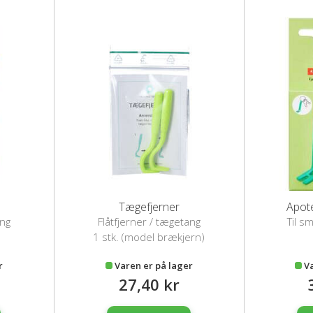
Tægefjerner
Apote
ang
Flåtfjerner / tægetang
Til s
1 stk. (model brækjern)
r
Varen er på lager
V
27,40 kr