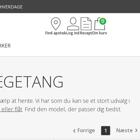
3 HVERDAGE
0
Find apotek
Log ind
Recept
Din kurv
KER
TÆGETANG
hjælp at hente. Vi har som du kan se et stort udvalg i
ller flåt
. Find den model, der passer dig bedst.
Forrige
Næste
1