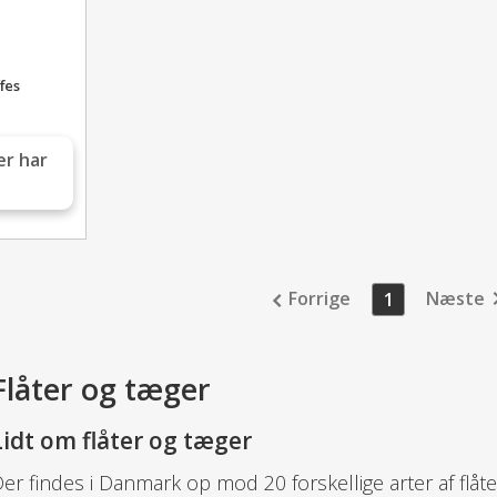
fes
er har
Forrige
Næste
1
Flåter og tæger
Lidt om flåter og tæger
er findes i Danmark op mod 20 forskellige arter af flåte