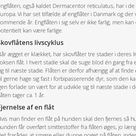
ngflåten, også kaldet Dermacentor reticulatus, har i de 
uropa. Vi har set tilfælde af engflåter i Danmark og der
ommende år. Engflåten i sig selv er ikke farlig, men k
otentielt kan være farlige.
Skovflåtens livscyklus
år ægget er klækket, har skovflåter tre stadier i deres l
oksen flåt. I hvert stadie skal de suge blod én gang fra 
ig til næste stadie. Flåten er derfor afhængig af at find
il gerne hage sig fast i forbipasserende dyr, som den kan
gen forlade sin vært for at udvikle sig til næste stadie i d
låten tager ca. 1 år.
Fjernelse af en flåt
vis man finder en flåt på hunden skal den fjernes så hur
unden får overført smittestoffer fra flåten øges, jo læn
et frarådes at smøre eller duppe noget på flåten, inden