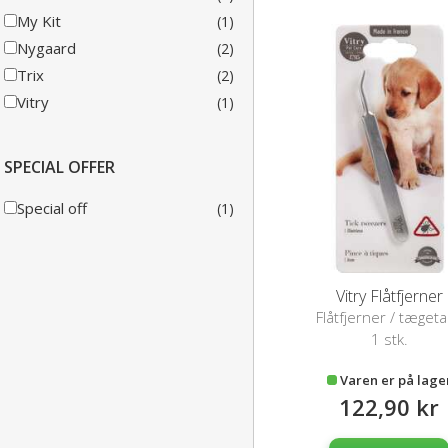
My Kit
(1)
Nygaard
(2)
Trix
(2)
Vitry
(1)
SPECIAL OFFER
Special off
(1)
Vitry Flåtfjerner
Flåtfjerner / tæget
1 stk.
Varen er på lage
122,90 kr