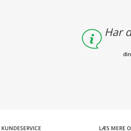
Har d
di
KUNDESERVICE
LÆS MERE 