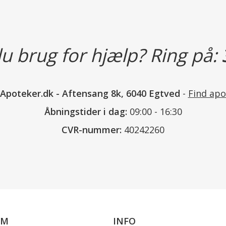
sugekop til påsætning i bruser osv
Mål: ca. 13 x 8 x 4 cm.
u brug for hjælp? Ring på:
Materiale:
Yderside: Bomuld, polyamid, polye
Fyld: Polyurethane (sojabaseret po
nApoteker.dk
-
Aftensang 8k, 6040 Egtved
-
Find apo
Åbningstider i dag:
09:00 - 16:30
Læs mere
CVR-nummer:
40242260
OM
INFO