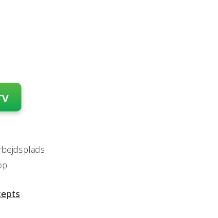
rv
arbejdsplads
op
cepts