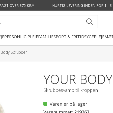
FRAGT OVER 375 KR.*
HURTIG LEVERING
INDEN FOR 1 - 
JE
PERSONLIG PLEJE
FAMILIE
SPORT & FRITID
SYGEPLEJE
MÆR
 Body Scrubber
YOUR BODY
Skrubbesvamp til kroppen
Varen er på lager
Varenummer:
219263