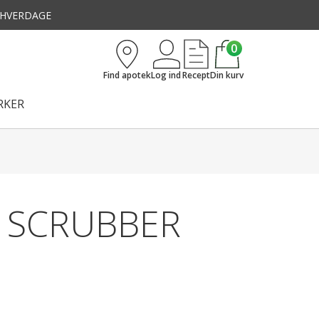
3 HVERDAGE
0
Find apotek
Log ind
Recept
Din kurv
KER
 SCRUBBER