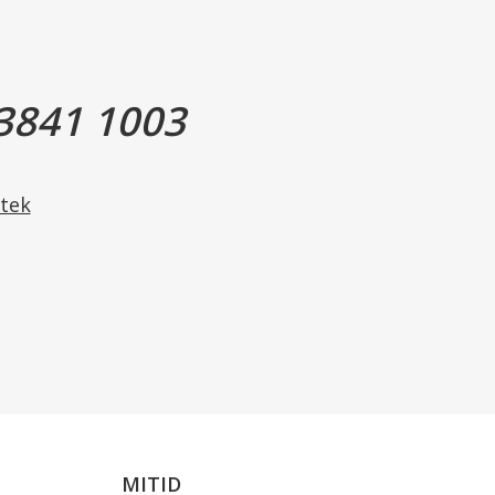
.
3841 1003
ster.
lyol).
tek
MITID