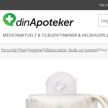
FRI 
vedindhold
MEDICIN
AKTUELT & TILBUD
VITAMINER & HELSE
HUDPLE
Personlig Pleje
Hygiejne
Vådservietter, klude og svampe
Your