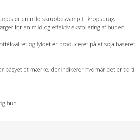
cepts er en mild skrubbesvamp til kropsbrug.
ger for en mild og effektiv eksfoliering af huden.
ttékvalitet og fyldet er produceret på et soja baseret
 påsyet et mærke, der indikerer hvornår det er tid til
ig hud.
f.eks træning eller før påføring af selvbruner.
bevaringsposen og hænges til tørre.
or til ophængning og der medfølger en aftagelig