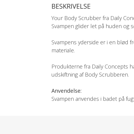
BESKRIVELSE
Your Body Scrubber fra Daily Con
Svampen glider let på huden og sør
Svampens yderside er i en blød fro
materiale.
Produkterne fra Daily Concepts har
udskiftning af Body Scrubberen.
Anvendelse:
Svampen anvendes i badet på fugt
Svampen er velegnet til brug efter 
Efter brug placeres svampen i op
Svampen har påsyet en bomuldssn