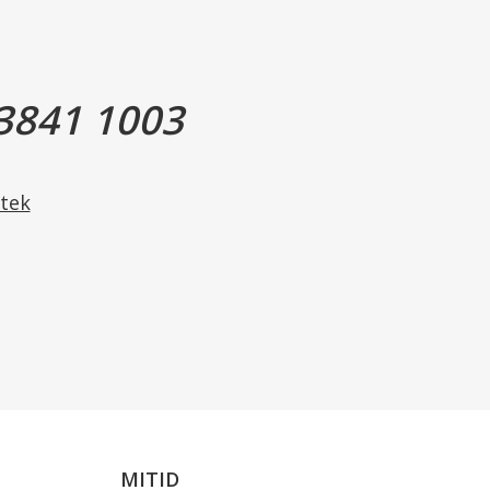
incetten kan variere.
rven på den leverede pincet svarer til farven og motivet
3841 1003
tek
MITID