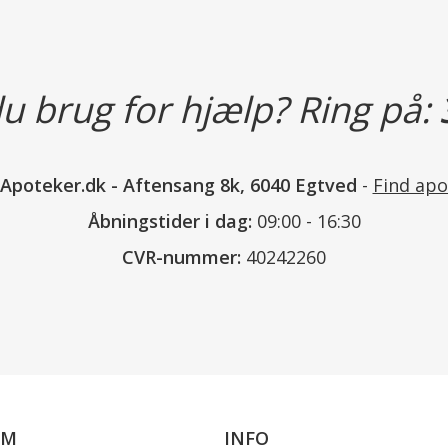
Vær opmærksom på at farven på p
Vi kan derfor ikke garantere, at fa
u brug for hjælp? Ring på:
på fotoet.
nApoteker.dk
-
Aftensang 8k, 6040 Egtved
-
Find apo
Læs mere
Åbningstider i dag:
09:00 - 16:30
CVR-nummer:
40242260
OM
INFO