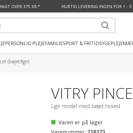
FRAGT OVER 375 KR.*
HURTIG LEVERING
INDEN FOR 1 - 
JE
PERSONLIG PLEJE
FAMILIE
SPORT & FRITID
SYGEPLEJE
MÆR
cet (bøjet/lige)
VITRY PINCE
Lige model med bøjet hoved
Varen er på lager
Varenummer:
218373