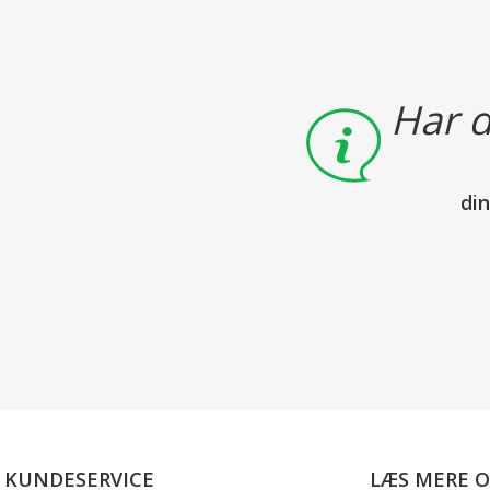
Har d
di
KUNDESERVICE
LÆS MERE 