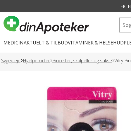
FRI 
vedindhold
MEDICIN
AKTUELT & TILBUD
VITAMINER & HELSE
HUDPLE
Sygepleje
Hjælpemidler
Pincetter, skalpeller og sakse
Vitry Pin