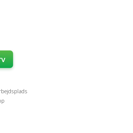
rv
arbejdsplads
op