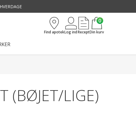
3 HVERDAGE
0
Find apotek
Log ind
Recept
Din kurv
KER
T (BØJET/LIGE)