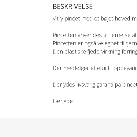
BESKRIVELSE
Vitry pincet med et bøjet hoved me
Pincetten anvendes til fjernelse a
Pincetten er også velegnet til fje
Den elastiske fjedervirkning forri
Der medfølger et etui til opbevarin
Der ydes livsvarig garanti på pince
Længde:
10 cm.
Deklaration:
Rustfrit stål.