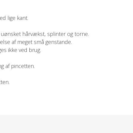
d lige kant.
f uønsket hårvækst, splinter og torne.
rnelse af meget små genstande.
nges ikke ved brug.
g af pincetten.
tten.