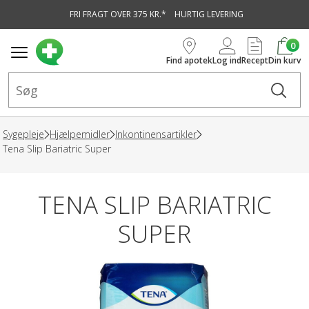
FRI FRAGT OVER 375 KR.*
HURTIG LEVERING
vedindhold
0
Find apotek
Log ind
Recept
Din kurv
Sygepleje
Hjælpemidler
Inkontinensartikler
Tena Slip Bariatric Super
TENA SLIP BARIATRIC
SUPER