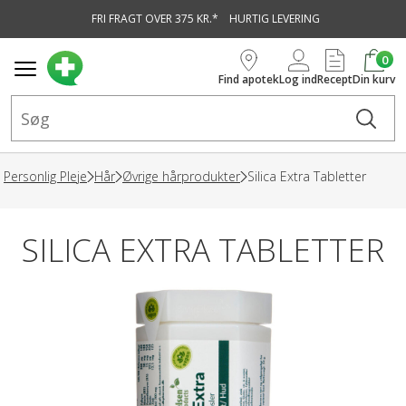
FRI FRAGT OVER 375 KR.*
HURTIG LEVERING
vedindhold
0
Find apotek
Log ind
Recept
Din kurv
Personlig Pleje
Hår
Øvrige hårprodukter
Silica Extra Tabletter
SILICA EXTRA TABLETTER