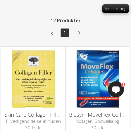
Vis filtrering
12 Produkter
1
1
Skin Care Collagen Filler (300 stk)
Biosym MoveFlex Collagen (30 stk.)
Til vedligeholdelse af huden
Kollagen, Boswellia og
mineraler
300 stk.
30 stk.