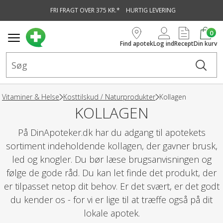
FRI FRAGT OVER 375 KR.*
HURTIG LEVERING
vedindhold
0
Find apotek
Log ind
Recept
Din kurv
Vitaminer & Helse
Kosttilskud / Naturprodukter
Kollagen
KOLLAGEN
På DinApoteker.dk har du adgang til apotekets
sortiment indeholdende kollagen, der gavner brusk,
led og knogler. Du bør læse brugsanvisningen og
følge de gode råd. Du kan let finde det produkt, der
er tilpasset netop dit behov. Er det svært, er det godt
du kender os - for vi er lige til at træffe også på dit
lokale apotek.