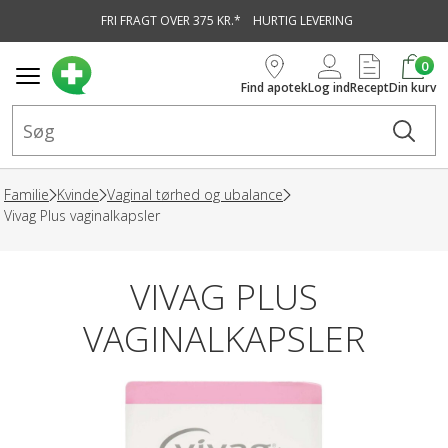
FRI FRAGT OVER 375 KR.*
HURTIG LEVERING
vedindhold
0
Find apotek
Log ind
Recept
Din kurv
Familie
Kvinde
Vaginal tørhed og ubalance
Vivag Plus vaginalkapsler
VIVAG PLUS
VAGINALKAPSLER