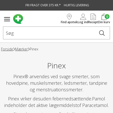
FRI FRAGT OVER 375 KR.*
HURTIG LEVERING
vedindhold
0
Find apotek
Log ind
Recept
Din kurv
Forside
Mærker
Pinex
Pinex
Pinex® anvendes ved svage smerter, som
hovedpine, muskelsmerter, ledsmerter, tandpine
og menstruationssmerter.
Pinex virker desuden febernedsættende.Pamol
indeholder det aktive lægemiddelstof Paracetamol.