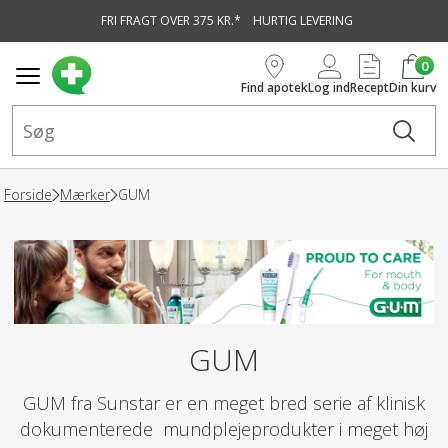
FRI FRAGT OVER 375 KR.*
HURTIG LEVERING
vedindhold
0
Find apotek
Log ind
Recept
Din kurv
Forside
Mærker
GUM
GUM
GUM fra Sunstar er en meget bred serie af klinisk
dokumenterede mundplejeprodukter i meget høj