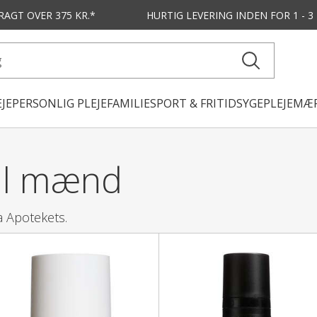
FRAGT OVER 375 KR.*
HURTIG LEVERING
INDEN FOR 1 - 
JE
PERSONLIG PLEJE
FAMILIE
SPORT & FRITID
SYGEPLEJE
MÆR
il mænd
a Apotekets.