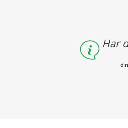
Har d
di