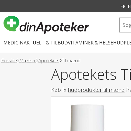
FRI 
vedindhold
MEDICIN
AKTUELT & TILBUD
VITAMINER & HELSE
HUDPLE
Forside
Mærker
Apotekets
Til mænd
Apotekets T
Køb fx
hudprodukter til mænd
fr