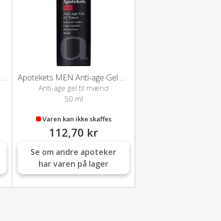
Apotekets MEN 24 Ansigtscreme
Apotekets MEN Anti-age Gel 24 timer
Anti-age gel til mænd
50 ml
Varen kan ikke skaffes
112,70 kr
Se om andre apoteker
har varen på lager