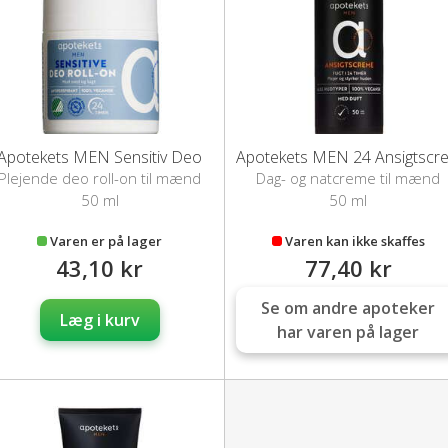
Apotekets MEN Sensitiv Deo
Plejende deo roll-on til mænd
Dag- og natcreme til mænd
50 ml
50 ml
Varen er på lager
Varen kan ikke skaffes
43,10 kr
77,40 kr
Se om andre apoteker
Læg i kurv
har varen på lager