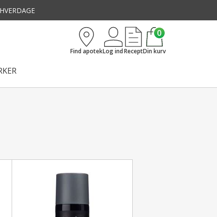
3 HVERDAGE
0
Find apotek
Log ind
Recept
Din kurv
KER