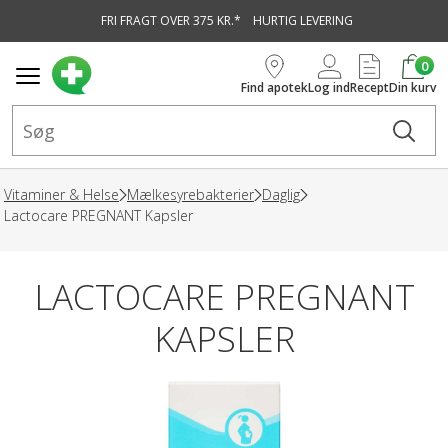
FRI FRAGT OVER 375 KR.*
HURTIG LEVERING
vedindhold
0
Find apotek
Log ind
Recept
Din kurv
Vitaminer & Helse
Mælkesyrebakterier
Daglig
Lactocare PREGNANT Kapsler
LACTOCARE PREGNANT
KAPSLER