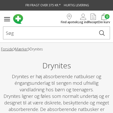
FRI FRAGT OVER 375 KR.*
HURTIG LEVERING
vedindhold
0
Find apotek
Log ind
Recept
Din kurv
Forside
Mærker
Drynites
Drynites
Drynites er høj absorberende natbukser og
éngangsunderlag til sengen mod ufrivillig
vandladning hos børn og teenagers.
Drynites ligner og føles som normalt undertøj og er
designet til at være diskrete, beskyttende og meget
absorberende. De absorberende natbusker er