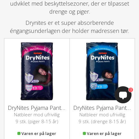
udviklet med beskyttelsezoner, der er tilpasset
drenge og piger.
Drynites er et super absorberende
éngangsunderlagen der holder madressen tør.
1
DryNites Pyjama Pants (pige 8-15år)
DryNites Pyjama Pants (dreng 8-15år)
Natbleer mod ufrivillig
Natbleer mod ufrivillig
vandladning
vandladning
9 stk. (piger 8-15 år)
9 stk. (drenge 8-15 år)
Varen er på lager
Varen er på lager