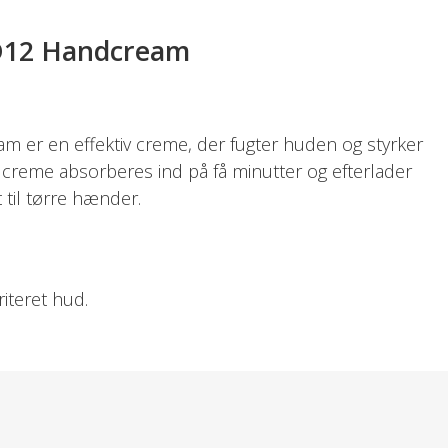
12 Handcream
r en effektiv creme, der fugter huden og styrker
 creme absorberes ind på få minutter og efterlader
 til tørre hænder.
iteret hud.
oksne.
latum, PEG-12, Glyceryl Stearate, Pentylene glycol,