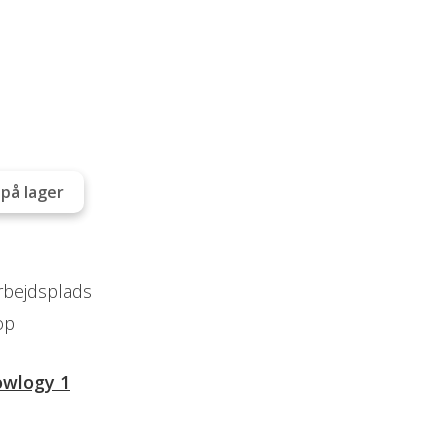
på lager
arbejdsplads
op
wlogy 1