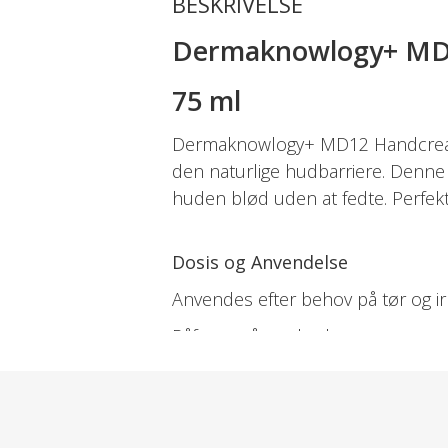
BESKRIVELSE
Dermaknowlogy+ MD
75 ml
Dermaknowlogy+ MD12 Handcream e
den naturlige hudbarriere. Denne
huden blød uden at fedte. Perfekt
Dosis og Anvendelse
Anvendes efter behov på tør og irr
Påføres på ren hud.
Velegnet til spædbørn, børn og v
Indeholder
Ingredients: Aqua, Glycerin, Petro