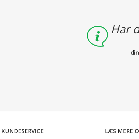
Har d
di
KUNDESERVICE
LÆS MERE 