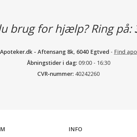
Stearic Acid, Dimethicone, PEG-10
Crosspolymer-6, t-Butyl Alcohol,
u brug for hjælp? Ring på:
Klassificeret som
Produktet er et kosmetisk produk
nApoteker.dk
-
Aftensang 8k, 6040 Egtved
-
Find apo
Åbningstider i dag:
09:00 - 16:30
Læs mere
CVR-nummer:
40242260
OM
INFO