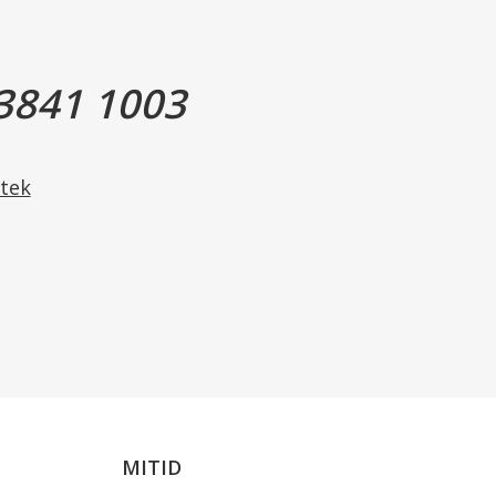
0, Stearate, Paraffinum Liquidum, Polyacrylate
 Phenoxyethanol.
3841 1003
t.
tek
MITID