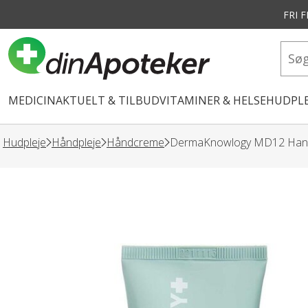
FRI 
vedindhold
MEDICIN
AKTUELT & TILBUD
VITAMINER & HELSE
HUDPLE
Hudpleje
Håndpleje
Håndcreme
DermaKnowlogy MD12 Han