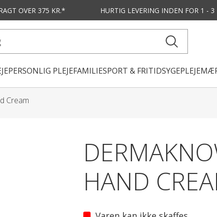
FRAGT OVER 375 KR.*
HURTIG LEVERING
INDEN FOR 1 - 
JE
PERSONLIG PLEJE
FAMILIE
SPORT & FRITID
SYGEPLEJE
MÆR
d Cream
DERMAKNO
HAND CRE
Varen kan ikke skaffes