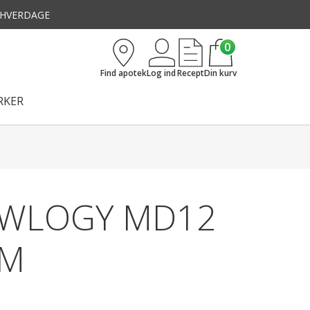
3 HVERDAGE
0
Find apotek
Log ind
Recept
Din kurv
KER
WLOGY MD12
AM