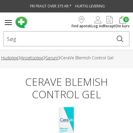
FRI FRAGT OVER 375 KR.*
HURTIG LEVERING
vedindhold
0
Find apotek
Log ind
Recept
Din kurv
Hudpleje
Ansigtspleje
Serum
CeraVe Blemish Control Gel
CERAVE BLEMISH
CONTROL GEL