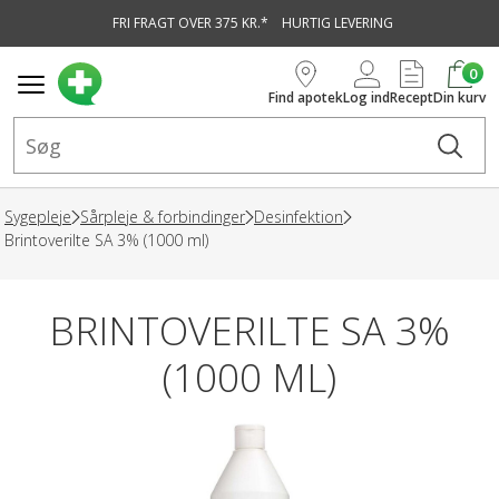
FRI FRAGT OVER 375 KR.*
HURTIG LEVERING
vedindhold
0
Find apotek
Log ind
Recept
Din kurv
Sygepleje
Sårpleje & forbindinger
Desinfektion
Brintoverilte SA 3% (1000 ml)
BRINTOVERILTE SA 3%
(1000 ML)