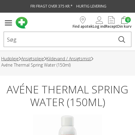
FRI FRAGT OVER 375 KR.*
HURTIG LEVERING
vedindhold
0
Find apotek
Log ind
Recept
Din kurv
Hudpleje
Ansigtspleje
Kildevand / Ansigtsmist
Avéne Thermal Spring Water (150ml)
AVÉNE THERMAL SPRING
WATER (150ML)