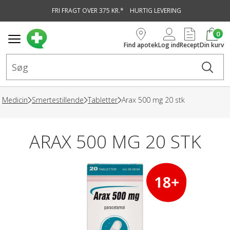
FRI FRAGT OVER 375 KR.*
HURTIG LEVERING
vedindhold
0
Find apotek
Log ind
Recept
Din kurv
Medicin
Smertestillende
Tabletter
Arax 500 mg 20 stk
ARAX 500 MG 20 STK