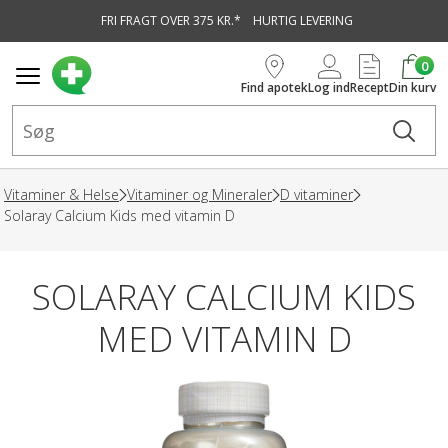
FRI FRAGT OVER 375 KR.*
HURTIG LEVERING
vedindhold
0
Find apotek
Log ind
Recept
Din kurv
Vitaminer & Helse
Vitaminer og Mineraler
D vitaminer
Solaray Calcium Kids med vitamin D
SOLARAY CALCIUM KIDS
MED VITAMIN D