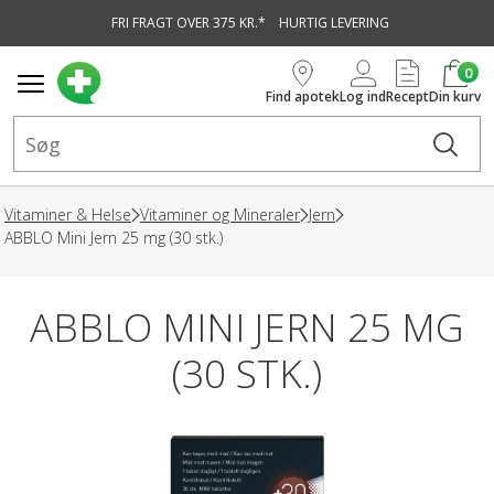
FRI FRAGT OVER 375 KR.*
HURTIG LEVERING
vedindhold
0
Find apotek
Log ind
Recept
Din kurv
Vitaminer & Helse
Vitaminer og Mineraler
Jern
ABBLO Mini Jern 25 mg (30 stk.)
ABBLO MINI JERN 25 MG
(30 STK.)